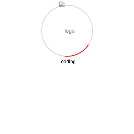
Description
Reviews (0)
ing elit. Curabitur vulputate vestibulum Phasellus rhoncus, dolor
ulum non justo consectetur, cursus ante, tincidunt sapien. Nulla 
as elementum. Mauris et bibendum dui. Aenean consequat pulvin
Loading
ireworks, fairs, parades, races, walks, awards ceremonies, fas
nsectetur adipiscing elit. Curabitur vulputate vestibulum Phasel
 lacus. Vestibulum non justo consectetur, cursus ante, tincidunt s
 sed nibh egestas elementum. Mauris et bibendum dui. Aenean 